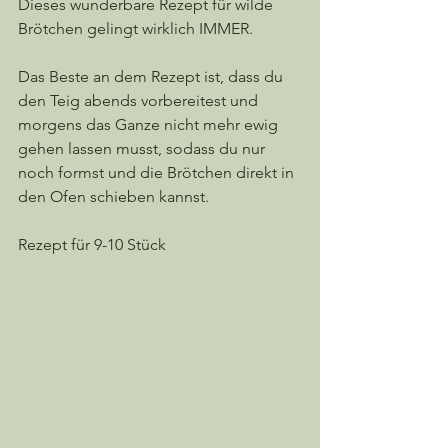
Dieses wunderbare Rezept für wilde 
Brötchen gelingt wirklich IMMER.
Das Beste an dem Rezept ist, dass du 
den Teig abends vorbereitest und 
morgens das Ganze nicht mehr ewig 
gehen lassen musst, sodass du nur 
noch formst und die Brötchen direkt in 
den Ofen schieben kannst.
Rezept für 9-10 Stück