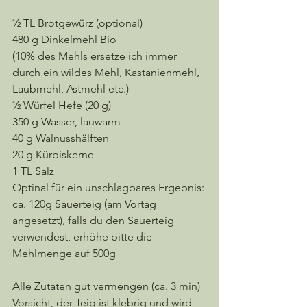
½ TL Brotgewürz (optional)
480 g Dinkelmehl Bio
(10% des Mehls ersetze ich immer 
durch ein wildes Mehl, Kastanienmehl, 
Laubmehl, Astmehl etc.)
½ Würfel Hefe (20 g)
350 g Wasser, lauwarm
40 g Walnusshälften 
20 g Kürbiskerne 
1 TL Salz 
Optinal für ein unschlagbares Ergebnis: 
ca. 120g Sauerteig (am Vortag 
angesetzt), falls du den Sauerteig 
verwendest, erhöhe bitte die 
Mehlmenge auf 500g
Alle Zutaten gut vermengen (ca. 3 min) 
Vorsicht, der Teig ist klebrig und wird 