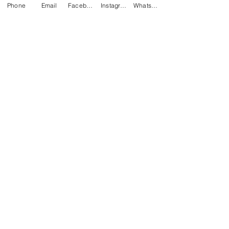
Phone
Email
Facebook
Instagram
Whatsapp
Alle ansehen
Aktuelle Beiträge
Kommentare