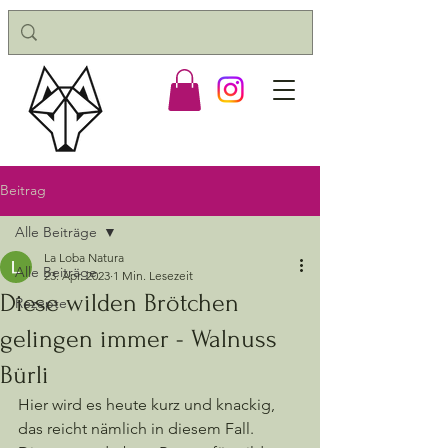
Beitrag
Alle Beiträge
La Loba Natura
Alle Beiträge
23. Apr. 2023
1 Min. Lesezeit
Diese wilden Brötchen
Rezepte
gelingen immer - Walnuss
Bürli
Hier wird es heute kurz und knackig, 
das reicht nämlich in diesem Fall. 