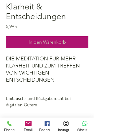
Klarheit &
Entscheidungen
Preis
5,99 €
In den Warenkorb
DIE MEDITATION FÜR MEHR
KLARHEIT UND ZUM TREFFEN
VON WICHTIGEN
ENTSCHEIDUNGEN
Umtausch- und Rückgaberecht bei
digitalen Gütern
Umtausch- und Rückgaberecht bei digitalen
Gütern
Digitale Güter (z. B. Downloads,
Phone
Email
Facebook
Instagram
Whatsapp