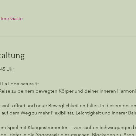
tere Gäste
taltung
45 Uhr 
 La Loba natura ✨
ne Reise zu deinem bewegten Körper und deiner inneren Harmon
 sanft öffnet und neue Beweglichkeit entfaltet. In diesem beso
auf dem Weg zu mehr Flexibilität, Leichtigkeit und innerer Bal
em Spiel mit Klanginstrumenten – von sanften Schwingungen bis
bei, tiefer in die Yogapraxis einzutauchen, Blockaden zu lösen 