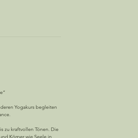
ie“
nderen Yogakurs begleiten 
ance.
 zu kraftvollen Tönen. Die 
und Körper wie Seele in 