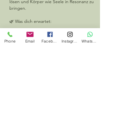
lösen und Körper wie Seele in Resonanz zu 
bringen.
🌿 Was dich erwartet:
wohltuende Yogasequenzen für 
Beweglichkeit & Geschmeidigkeit
Phone
Email
Facebook
Instagram
Whatsapp
Mehr anzeigen
Diese Veranstaltung teilen
#jedentagwaswildes
#herbalhunter