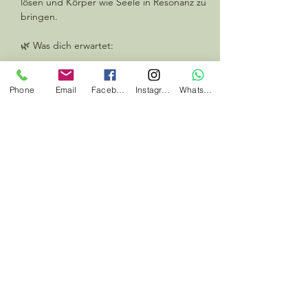
lösen und Körper wie Seele in Resonanz zu 
bringen.
🌿 Was dich erwartet:
wohltuende Yogasequenzen für 
Beweglichkeit & Geschmeidigkeit
Phone
Email
Facebook
Instagram
Whatsapp
Mehr anzeigen
Diese Veranstaltung teilen
#jedentagwaswildes
#herbalhunter