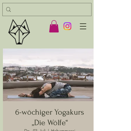
6-wöchiger Yogakurs
„Die Wölfe“
Do., 02. Juli
  |  
Hebammerei