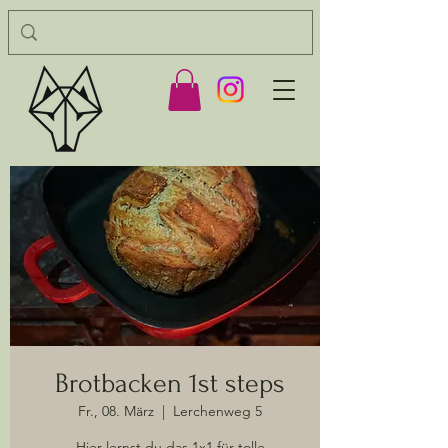
Brotbacken 1st steps
Fr., 08. März
  |  
Lerchenweg 5
Hier lernst du das 1x1 für tolle