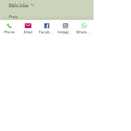
Mehr Infos
Preis
49,90 €
Phone
Email
Facebook
Instagram
Whatsapp
Diese Veranstaltung ist ausverkauft
Diese Veranstaltung teilen
#jedentagwaswildes
#herbalhunter