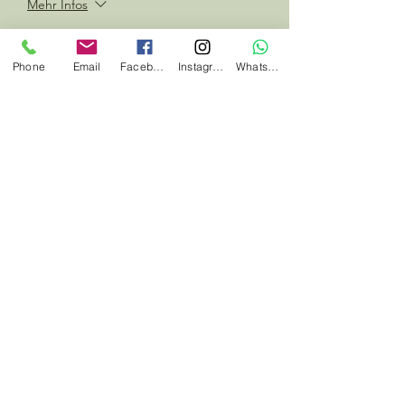
Mehr Infos
Preis
10,00 €
Phone
Email
Facebook
Instagram
Whatsapp
Diese Veranstaltung teilen
#jedentagwaswildes
#herbalhunter
Datenschutz
Startseite