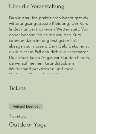
Über die Veranstaltung
Da wir draußen praktizieren benötigtst du
witterungsangepasste Kleidung. Der Kurs
findet nur bei trockenen Wetter statt. Von
daher behalte ich es mir vor, den Kurs
spontan dann im ungünstigsten Fall
absagen zu müssen. Dein Geld bekommst
du in diesem Fall natürlich zurückerstattet.
Du solltest keine Angst vor Hunden haben,
da wir auf meinem Grundstück am
Waldesrand praktizieren und mein
Huskyrudel hier mit mir lebt.
Du brauchst lediglich deine eigene
Yogamatte, den Rest bekommst du von mir
Tickets
von mir gestellt.
Falls du noch fragen hast, schreib mir
gerne eine Mail oder ruf mich an. #namaste
Verkauf beendet
lieber #herbalhunter und lass uns eine
wunderbare Yogastunde gemeinsam
Tickettyp
erleben. Ich freue mich auf dich.
Outdoor Yoga