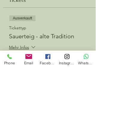
Ausverkauft
Tickettyp
Sauerteig - alte Tradition
Mehr Infos
Preis
Phone
Email
Facebook
Instagram
Whatsapp
49,90 €
Diese Veranstaltung ist ausverkauft
Diese Veranstaltung teilen