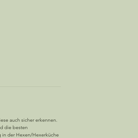
iese auch sicher erkennen. 
d die besten 
g in der Hexen/Hexerküche 