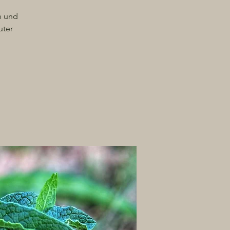
n und
uter