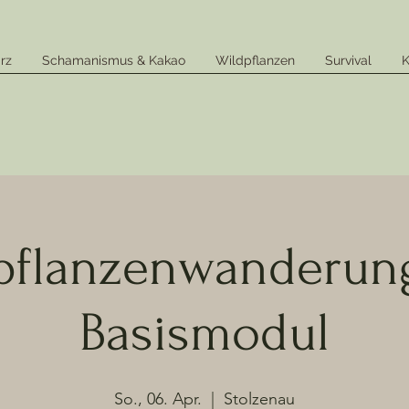
rz
Schamanismus & Kakao
Wildpflanzen
Survival
K
pflanzenwanderun
Basismodul
So., 06. Apr.
  |  
Stolzenau