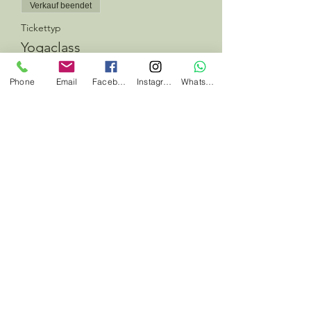
Verkauf beendet
Tickettyp
Yogaclass
Preis
Phone
Email
Facebook
Instagram
Whatsapp
10,00 €
Diese Veranstaltung teilen
#jedentagwaswildes
#herbalhunter