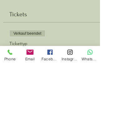
Tickets
Verkauf beendet
Tickettyp
Yogaclass
Phone
Email
Facebook
Instagram
Whatsapp
Preis
12,00 €
Diese Veranstaltung teilen