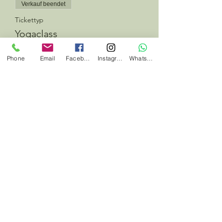
Verkauf beendet
Tickettyp
Yogaclass
Preis
Phone
Email
Facebook
Instagram
Whatsapp
12,00 €
Diese Veranstaltung teilen
#jedentagwaswildes
#herbalhunter