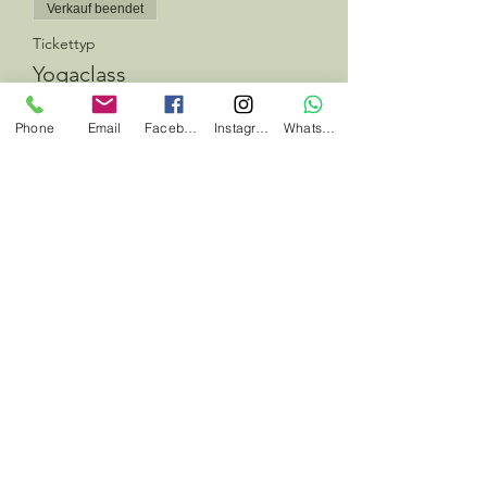
Verkauf beendet
Tickettyp
Yogaclass
Preis
Phone
Email
Facebook
Instagram
Whatsapp
12,00 €
Diese Veranstaltung teilen
#jedentagwaswildes
#herbalhunter