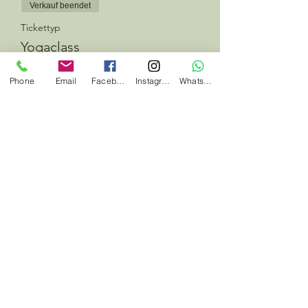
Verkauf beendet
Tickettyp
Yogaclass
Preis
Phone
Email
Facebook
Instagram
Whatsapp
12,00 €
Diese Veranstaltung teilen
#jedentagwaswildes
#herbalhunter