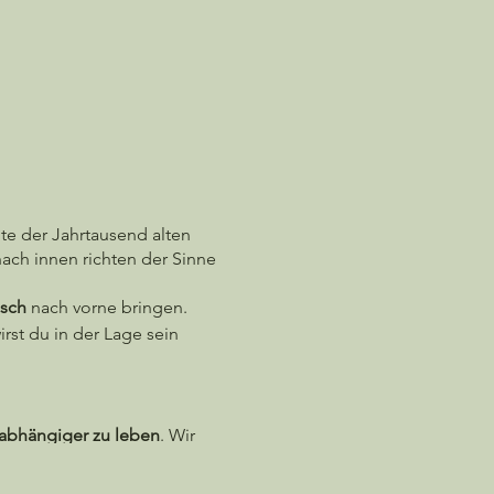
nte der Jahrtausend alten
ach innen richten der Sinne
isch
nach vorne bringen.
rst du in der Lage sein
abhängiger zu leben
. Wir
ch
nutzen
kannst. Außerdem
nährstoffreiche Mahlzeiten