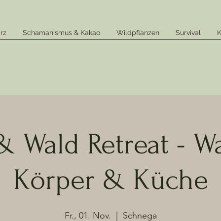
rz
Schamanismus & Kakao
Wildpflanzen
Survival
K
& Wald Retreat - Wa
Körper & Küche
Fr., 01. Nov.
  |  
Schnega