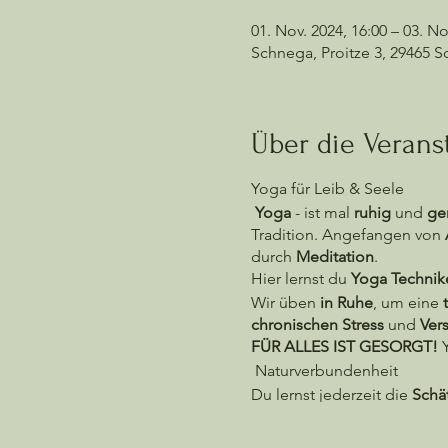
01. Nov. 2024, 16:00 – 03. No
Schnega, Proitze 3, 29465 
Über die Verans
Yoga für Leib & Seele
Yoga
- ist mal
ruhig
und
ge
Tradition. Angefangen von
durch
Meditation
.
Hier lernst du
Yoga Technik
Wir üben
in Ruhe
, um eine
chronischen Stress
und
Ver
FÜR ALLES IST GESORGT!
Y
Naturverbundenheit
Du lernst jederzeit die
Schä
zeigen dir welche
Vitalstoff
zeigen wir dir eine
Vielzahl