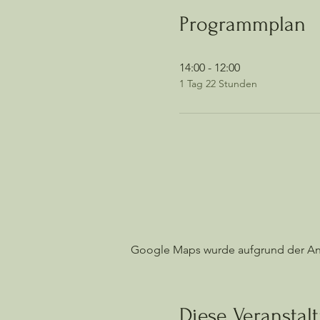
und
Getränke zaubern
kanns
Programmplan
Also lass dich entspannen,
Wir möchten euch ein Yoga
14:00 - 12:00
anbieten Anmeldungen sind
1 Tag 22 Stunden
Kuchen steht für euch bere
Uhr​ Meditation und Yin Yog
ab 08:00 Uhr ​Frühstück 09:
Pause bis 15:00 Uhr 15:00U
Produkte mit nach Hause -E
19:00 Uhr​ Klangschalenreis
Meditation/Yogaeinheit in d
gemeinsamer Abschluß Koste
im Preis enthalten sind di
Kurseinheiten steht ebenfal
436,00€
Google Maps wurde aufgrund der Anal
Aufgrund zu wenigen Anmel
mit Vollerstattung kurzfrist
Diese Veranstalt