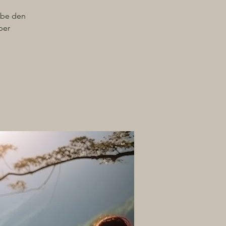
ebe den
per