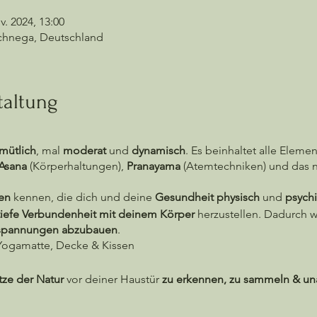
v. 2024, 13:00
Schnega, Deutschland
taltung
mütlich
, mal
moderat
und
dynamisch
. Es beinhaltet alle Eleme
Asana
(Körperhaltungen),
Pranayama
(Atemtechniken) und das n
en
kennen, die dich und deine
Gesundheit physisch
und
psych
tiefe Verbundenheit mit deinem Körper
herzustellen. Dadurch wi
spannungen abzubauen
.
ogamatte, Decke & Kissen
tze der Natur
vor deiner Haustür
zu erkennen, zu sammeln & un
e
in welcher
Wildpflanze
versteckt sind und wie du diese für di
 an Rezepten
und wie du aus essbaren Wildpflanzen
köstliche, 