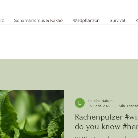
rz
Schamanismus & Kakao
Wildpflanzen
Survival
K
La Loba Natura
16. Sept. 2022
1 Min. Leseze
Rachenputzer #wil
do you know #her