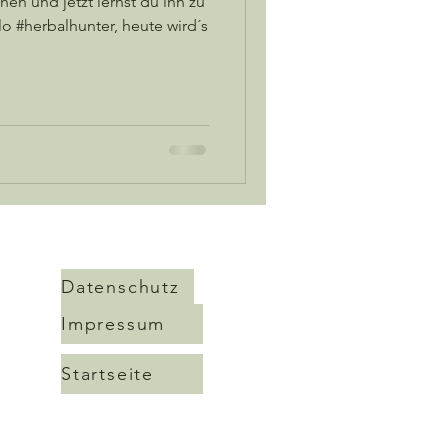
n und jetzt lernst du ihn zu
o #herbalhunter, heute wird´s
Datenschutz
Impressum
Startseite