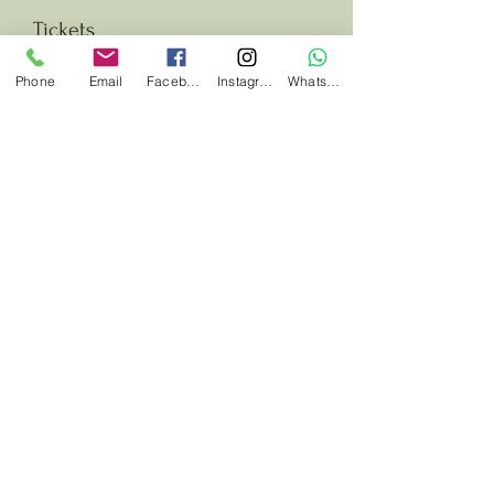
Tickets
Phone
Email
Facebook
Instagram
Whatsapp
Verkauf beendet
Tickettyp
Dein Überlebensticket
Mehr Infos
Preis
289,00 €
Diese Veranstaltung teilen