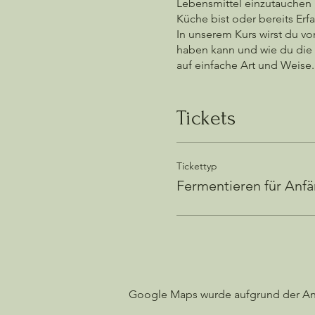
Lebensmittel einzutauchen u
Küche bist oder bereits Erfa
In unserem Kurs wirst du v
haben kann und wie du die 
auf einfache Art und Weise
neue Gleichgesinnte kenne
Also, worauf wartest du noc
faszinierende Welt der fer
Tickets
die du selbst hergestellt h
Sichere dir jetzt deinen Pl
Tickettyp
Fermentieren für Anf
Google Maps wurde aufgrund der Anal