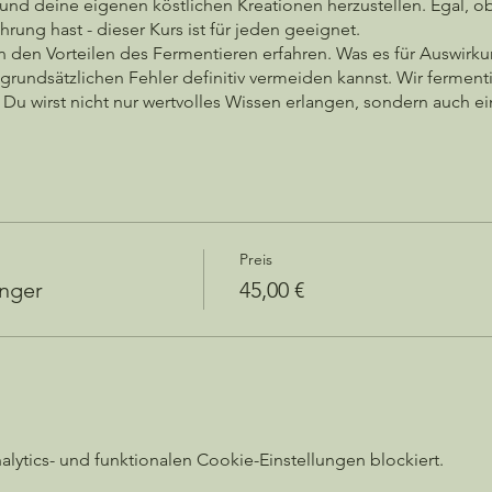
nd deine eigenen köstlichen Kreationen herzustellen. Egal, ob
hrung hast - dieser Kurs ist für jeden geeignet.
on den Vorteilen des Fermentieren erfahren. Was es für Auswirk
grundsätzlichen Fehler definitiv vermeiden kannst. Wir ferm
. Du wirst nicht nur wertvolles Wissen erlangen, sondern auch
nlernen.
h? Melde dich jetzt für unseren Fermentationskurs für Anfänge
mentierten Lebensmittel. Verwöhne deinen Gaumen mit gesunde
ast. Sei dabei und werde zum Meister der Fermentation!
atz und erlebe die Magie der Fermentation!
Preis
änger
45,00 €
ytics- und funktionalen Cookie-Einstellungen blockiert.