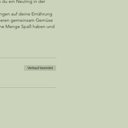
 du ein Neuling in der
ungen auf deine Ernährung
entieren gemeinsam Gemüse
 eine Menge Spaß haben und
r an und entdecke die
n und leckeren Kreationen,
Verkauf beendet