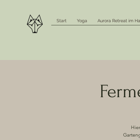
Start
Yoga
Aurora Retreat im Ha
Ferme
Hie
Garteng