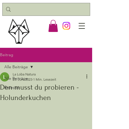
Beitrag
Alle Beiträge
La Loba Natura
Alle Beiträge
23. Juni 2023
1 Min. Lesezeit
Den musst du probieren -
Rezepte
Holunderkuchen