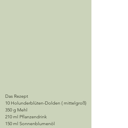
Das Rezept
10 Holunderblüten-Dolden ( mittelgroß)
350 g Mehl
210 ml Pflanzendrink
150 ml Sonnenblumenöl