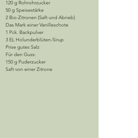
120 g Rohrohrzucker
50 g Speisestärke
2 Bio-Zitronen (Saft und Abrieb)
Das Mark einer Vanilleschote
1 Pck. Backpulver
3 EL Holunderblüten-Sirup
Prise gutes Salz
Für den Guss:
150 g Puderzucker
Saft von einer Zitrone