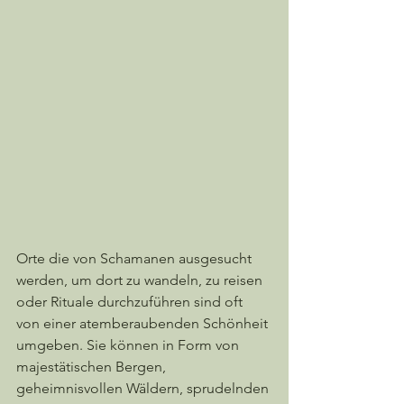
Orte die von Schamanen ausgesucht 
werden, um dort zu wandeln, zu reisen 
oder Rituale durchzuführen sind oft 
von einer atemberaubenden Schönheit 
umgeben. Sie können in Form von 
majestätischen Bergen, 
geheimnisvollen Wäldern, sprudelnden 