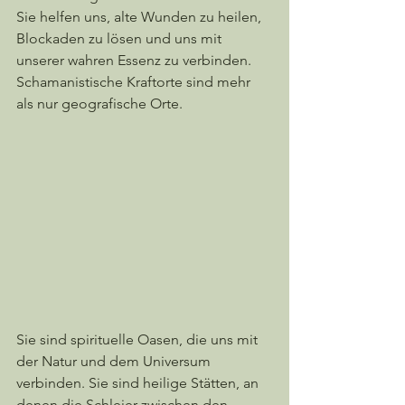
Sie helfen uns, alte Wunden zu heilen, 
Blockaden zu lösen und uns mit 
unserer wahren Essenz zu verbinden. 
Schamanistische Kraftorte sind mehr 
als nur geografische Orte. 
Sie sind spirituelle Oasen, die uns mit 
der Natur und dem Universum 
verbinden. Sie sind heilige Stätten, an 
denen die Schleier zwischen den 