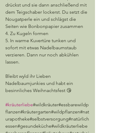
drückst und sie dann anschließend mit 
dem Teigschaber lockerst. Du setzt die 
Nougatperle ein und schlägst die 
Seiten wie Bonbonpapier zusammen
4. Zu Kugeln formen 
5. In warme Kuvertüre tunken und 
sofort mit etwas Nadelbaumstaub 
verzieren. Dann nur noch abkühlen 
lassen. 
Bleibt wyld ihr Lieben 
Nadelbaumjunkies und habt ein 
besinnliches Weihnachtsfest 😘
#kräuterliebe
#wildkräuter#essbarewildp
flanzen#kräutergarten#wildpflanzen#nat
urapotheke#selbstversorgung#natürlich
essen#gesundeküche#wildkräuterliebe