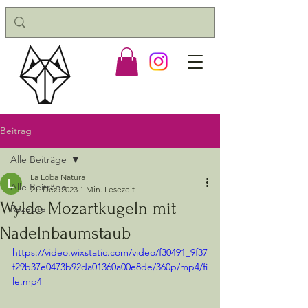
Beitrag
Alle Beiträge
La Loba Natura
Alle Beiträge
21. Dez. 2023
1 Min. Lesezeit
Wylde Mozartkugeln mit
Rezepte
Nadelnbaumstaub
https://video.wixstatic.com/video/f30491_9f37
f29b37e0473b92da01360a00e8de/360p/mp4/fi
le.mp4