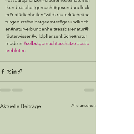
#essbarepflanzen#kräuterhexe#naturhei
lkunde#selbstgemacht#gesundundleck
er#natürlichheilen#wildkräuterküche#na
turgenuss#selbstgeerntet#gesundkoch
en#naturverbundenheit#essbarenatur#k
räuterwissen#wildpflanzenküche#natur
medizin 
#selbstgemachteschätze
#essb
areblüten
Alle ansehen
Aktuelle Beiträge